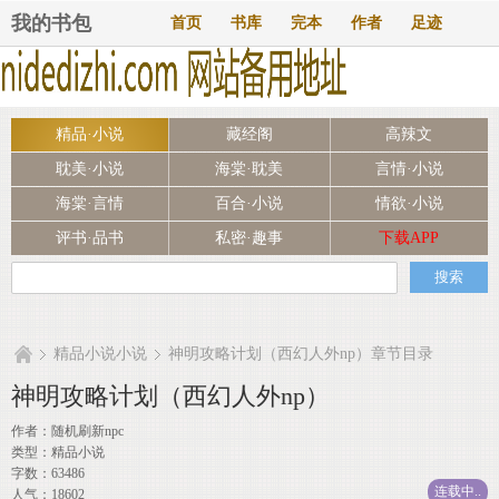
我的书包
首页
书库
完本
作者
足迹
精品·小说
藏经阁
高辣文
耽美·小说
海棠·耽美
言情·小说
海棠·言情
百合·小说
情欲·小说
评书·品书
私密·趣事
下载APP
精品小说小说
神明攻略计划（西幻人外np）章节目录
神明攻略计划（西幻人外np）
作者：
随机刷新npc
类型：精品小说
字数：63486
连载中..
人气：18602