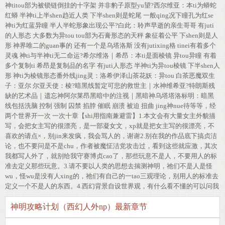
神titou部为被锁链倒挂的十字架 并非豹子原型yu望?西尔维亚：本ti为蟒蛇
红蟒 半神ti上半shen趋近人类 下半shen则是蛇尾 一般qing况下瞳孔为红se
神ti为红蓝异瞳 半人半蛇形象出现公平?白此：聆声早逝的亲生哥哥 有juti
的人形态 大多数为异tou tou部为石膏形态的天秤 象征着公平 下shen则是人
形 神界唯二的guan事的 还有一个是乌塔洛斯 没有jutixing格 tinei有着多个
灵魂 神ti与半神ti无二命运?希尔维洛｜希昂：本ti是面棱镜 异tou异瞳 有着
多个复制ti 希昂是复制品的名字 有juti人形态 半神ti为异tou棱镜 下半shen人
形 神ti为棱镜形态番外线jing灵：洛希伊泽山茶花妖：异tou 白茶恶魔双生
子：亚尔 尔亚天使：棱?暗黑线暂定可悲的救世主｜水神维希亚?特朗斯残
缺的艺术品｜遗忘神阿尔莱昂黑暗中的注视｜黑暗神乌塔塔洛标明：暗黑
线包括洗脑 控制 强制 囚禁 掐脖 催眠 崩溃 被迫 扭曲 jing神nue待等等，经
两个世界开一次 一次十章【shi用指南兼避雷】1.本文会有大量女主外貌描
写，会把女主写的很漂亮，是一部凝女文，xp就是把女主写的很漂亮，不
喜欢的请点×，别jin来发疯，我会骂人的，谢谢2.别在我的作品底下搞贞洁
论，也不要问是不是chu，作者被魔怔洁党攻击过，看到这些就应激，其次
我都写人外了，就别给我守赛博贞cao了，那些玩意不是人，不要用人的标
准去定义那些玩意。3.请不要以人类的思想去揣测神明，祂们不是人是怪
wu，怪wu是没有人xing的，祂们有自己的一tao三观理论，别用人的标准去
定义一个不是人的东西。4.西幻背景自设世界观，有什么看不懂的可以问我
神明攻略计划（西幻人外np）最新章节