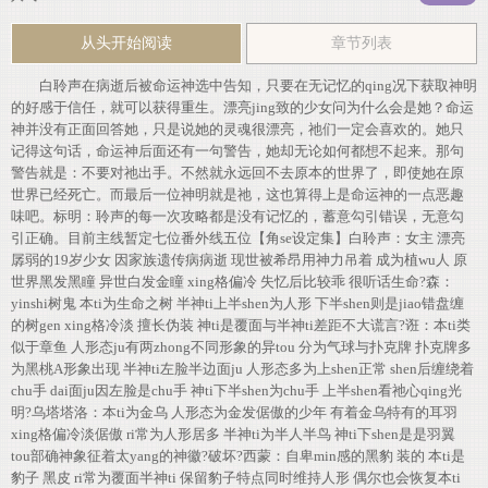
从头开始阅读
章节列表
白聆声在病逝后被命运神选中告知，只要在无记忆的qing况下获取神明
的好感于信任，就可以获得重生。漂亮jing致的少女问为什么会是她？命运
神并没有正面回答她，只是说她的灵魂很漂亮，祂们一定会喜欢的。她只
记得这句话，命运神后面还有一句警告，她却无论如何都想不起来。那句
警告就是：不要对祂出手。不然就永远回不去原本的世界了，即使她在原
世界已经死亡。而最后一位神明就是祂，这也算得上是命运神的一点恶趣
味吧。标明：聆声的每一次攻略都是没有记忆的，蓄意勾引错误，无意勾
引正确。目前主线暂定七位番外线五位【角se设定集】白聆声：女主 漂亮
孱弱的19岁少女 因家族遗传病病逝 现世被希昂用神力吊着 成为植wu人 原
世界黑发黑瞳 异世白发金瞳 xing格偏冷 失忆后比较乖 很听话生命?森：
yinshi树鬼 本ti为生命之树 半神ti上半shen为人形 下半shen则是jiao错盘缠
的树gen xing格冷淡 擅长伪装 神ti是覆面与半神ti差距不大谎言?诳：本ti类
似于章鱼 人形态ju有两zhong不同形象的异tou 分为气球与扑克牌 扑克牌多
为黑桃A形象出现 半神ti左脸半边面ju 人形态多为上shen正常 shen后缠绕着
chu手 dai面ju因左脸是chu手 神ti下半shen为chu手 上半shen看祂心qing光
明?乌塔塔洛：本ti为金乌 人形态为金发倨傲的少年 有着金乌特有的耳羽
xing格偏冷淡倨傲 ri常为人形居多 半神ti为半人半鸟 神ti下shen是是羽翼
tou部确神象征着太yang的神徽?破坏?西蒙：自卑min感的黑豹 装的 本ti是
豹子 黑皮 ri常为覆面半神ti 保留豹子特点同时维持人形 偶尔也会恢复本ti